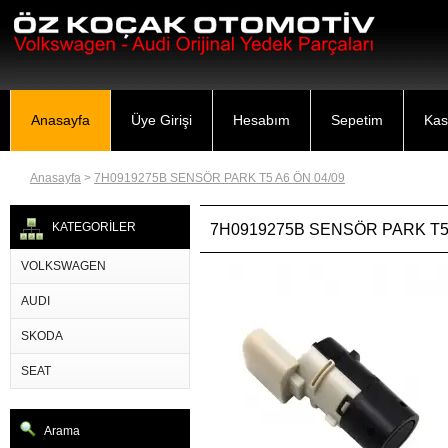
Anasayfa
Üye Girişi
Hesabım
Sepetim
Kas
Anasayfa
>
7H0919275B SENSÖR PARK T5 A6 ÖN 04/09
KATEGORİLER
7H0919275B SENSÖR PARK T5 
VOLKSWAGEN
AUDI
SKODA
SEAT
Arama