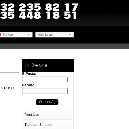
Türkçe
Türk Lirası
Üye Girişi
E-Posta:
Parola:
 DEPOSU
Oturum Aç
Yeni Üye
Parolamı Unuttum