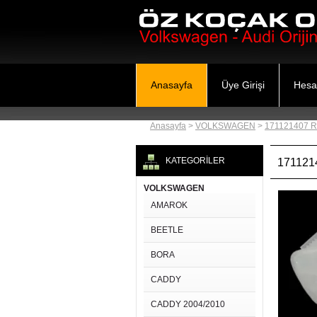
Anasayfa
Üye Girişi
Hesa
Anasayfa
>
VOLKSWAGEN
>
171121407 
KATEGORİLER
171121
VOLKSWAGEN
AMAROK
BEETLE
BORA
CADDY
CADDY 2004/2010