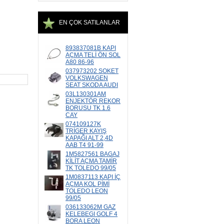
EN ÇOK SATILANLAR
893837081B KAPI
AÇMA TELİ ÖN SOL
A80 86-96
037973202 SOKET
VOLKSWAGEN
SEAT SKODA AUDI
03L130301AM
ENJEKTÖR REKOR
BORUSU TK 1.6
CAY
074109127K
TRİGER KAYIŞ
KAPAĞI ALT 2,4D
AAB T4 91-99
1M5827561 BAGAJ
KİLİT AÇMA TAMİR
TK TOLEDO 99/05
1M0837113 KAPI İÇ
AÇMA KOL PİMİ
TOLEDO LEON
99/05
036133062M GAZ
KELEBEGI GOLF 4
BORA LEON