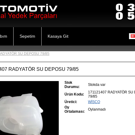
bım
Sepetim
Kasaya Git
RADYATÖR SU DEPOSU 79/85
407 RADYATÖR SU DEPOSU 79/85
Stok
Stokda var
Durumu:
171121407 RADYATÖR SU
Ürün Kodu:
79/85
Üretici:
WİSCO
Oy
Oylanmadı
Ortalaması: