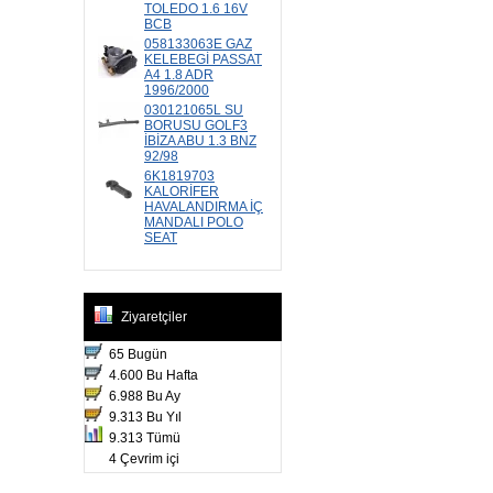
TOLEDO 1.6 16V
BCB
058133063E GAZ
KELEBEGİ PASSAT
A4 1.8 ADR
1996/2000
030121065L SU
BORUSU GOLF3
İBİZA ABU 1.3 BNZ
92/98
6K1819703
KALORİFER
HAVALANDIRMA İÇ
MANDALI POLO
SEAT
Ziyaretçiler
65 Bugün
4.600 Bu Hafta
6.988 Bu Ay
9.313 Bu Yıl
9.313 Tümü
4 Çevrim içi