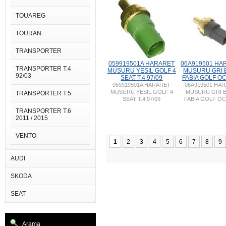
TOUAREG
TOURAN
TRANSPORTER
059919501A HARARET
06A919501 HA
TRANSPORTER T.4
MUSURU YESIL GOLF 4
MUSURU GRI 
92/03
SEAT T.4 97/09
FABIA GOLF OC
059919501A HARARET
06A919501 HA
MUSURU YESIL GOLF 4
MUSURU GRI 
TRANSPORTER T.5
SEAT T.4 97/09
FABIA GOLF OC
TRANSPORTER T.6
2011 / 2015
VENTO
1
2
3
4
5
6
7
8
9
AUDI
SKODA
SEAT
Arama