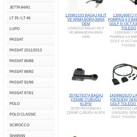
JETTA 84/91
1J5962103 BAGAJ KİLİT
1J0919087J Y
LT 35 / LT 46
VE ARMA BORA 99/04
POMPASI 4,0 B
OEM
GOLF IV OCT A
TOLEDO
1J5962103 BAGAJ KİLİT
LUPO
VE ARMA BORA 99/04
1J0919087J Y
OEM
POMPASI 4,0 BA
PASSAT
GOLF IV OCT A
TOLEDO
PASSAT 2011/2013
PASSAT 80/88
PASSAT 88/92
PASSAT 92/96
PASSAT 97/01
357827637A BAGAJ
1K0998262Q L
ÇEKME ÇUBUĞU
(OKSIJEN) SE
POLO
KLİPSİ
GOLF TOLEDO
357827637A BAGAJ
1K0998262Q L
ÇEKME ÇUBUĞU KLİPSİ
(OKSIJEN) SE
POLO CLASSIC
GOLF TOLEDO
SCIROCCO
SHARAN