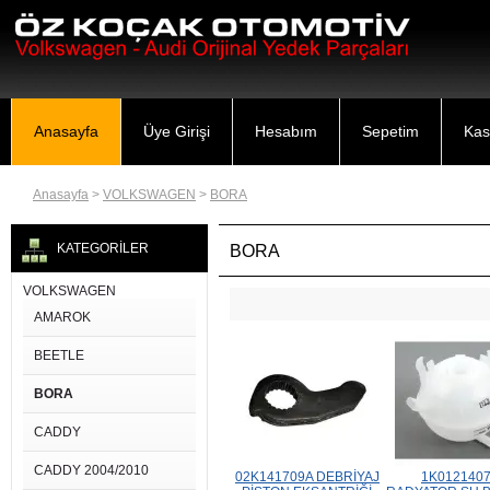
Anasayfa
Üye Girişi
Hesabım
Sepetim
Kas
Anasayfa
>
VOLKSWAGEN
>
BORA
KATEGORİLER
BORA
VOLKSWAGEN
AMAROK
BEETLE
BORA
CADDY
CADDY 2004/2010
02K141709A DEBRİYAJ
1K012140