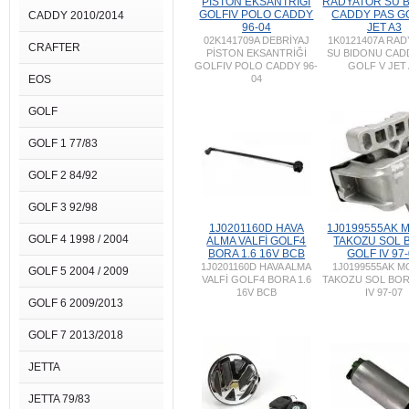
PİSTON EKSANTRİĞİ
RADYATOR SU 
GOLFIV POLO CADDY
CADDY PAS G
CADDY 2010/2014
96-04
JET A3
02K141709A DEBRİYAJ
1K0121407A RA
CRAFTER
PİSTON EKSANTRİĞİ
SU BIDONU CAD
GOLFIV POLO CADDY 96-
GOLF V JET
EOS
04
GOLF
GOLF 1 77/83
GOLF 2 84/92
GOLF 3 92/98
1J0201160D HAVA
1J0199555AK 
GOLF 4 1998 / 2004
ALMA VALFİ GOLF4
TAKOZU SOL 
BORA 1.6 16V BCB
GOLF IV 97
1J0201160D HAVA ALMA
1J0199555AK 
GOLF 5 2004 / 2009
VALFİ GOLF4 BORA 1.6
TAKOZU SOL BO
16V BCB
IV 97-07
GOLF 6 2009/2013
GOLF 7 2013/2018
JETTA
JETTA 79/83